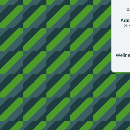
O
Add
Se
Wellne